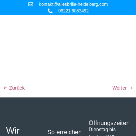
kontakt@allesbrille-heidelberg.com
06221 9853492
←
Zurück
Weiter
→
Öffnungszeiten
Wir
Dienstag bis
So erreichen