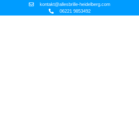
kontakt@allesbrille-heidelberg.com
06221 9853492