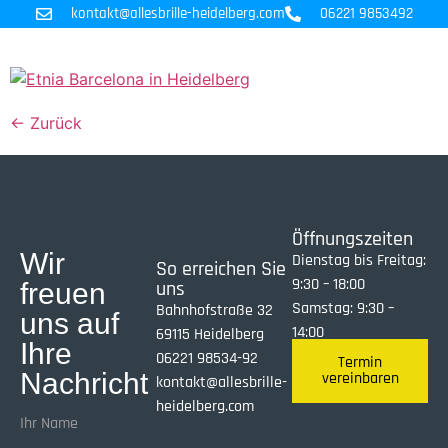
kontakt@allesbrille-heidelberg.com
06221 9853492
←
Zurück
Öffnungszeiten
Wir
Dienstag bis Freitag:
So erreichen Sie
9:30 – 18:00
uns
freuen
Samstag: 9:30 –
Bahnhofstraße 32
uns auf
14:00
69115 Heidelberg
Ihre
06221 98534-92
Termin
Nachricht
vereinbaren
kontakt@allesbrille-
heidelberg.com